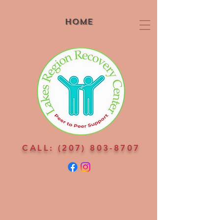
Home
CALL:
(207) 803-8707